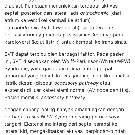
diablasi. Pemetaan menunjukkan terdapat aktivasi
septal, posterior dan lateral, ada
orthodromic
(dari
atrium ke ventrikel kembali ke atrium)
dan
antidromic
SVT (lawan arah), serta tercetus
fibrilasi atrium yg menetap (sustained AFib) yg perlu
kardioversi (kejut listrik) untuk kembali ke irana sinus.
SVT dapat terpicu oleh berbagai faktor. Pada pasien
ini, SVT disebabkan oleh Wolff-Parkinson-White (WPW)
Syndrome, yaitu gangguan irama jantung cepat
abnormal yang terjadi karena jantung memiliki koneksi
listrik ekstra (disebut
accessory pathway
atau
ekstensi) di luar kabel alami normal (AV node dan His).
Pasien memiliki
accessory pathway
dengan cabang paling banyak dibandingkan dengan
berbagai kasus WPW Syndrome yang pernah saya
tangani. Ekstensi melintang dari septal sampai ke
lateral kiri, mengakibatkan aktivasi berpindah-pindah