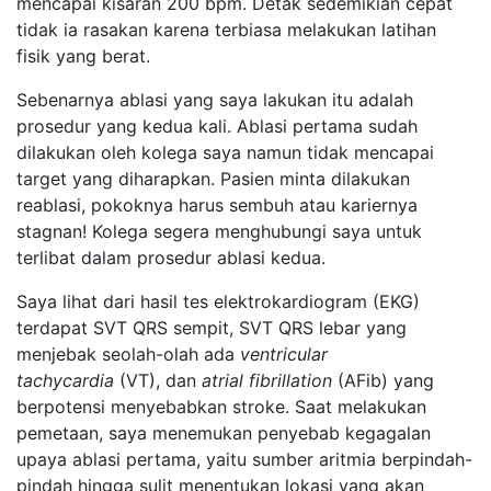
mencapai kisaran 200 bpm. Detak sedemikian cepat
tidak ia rasakan karena terbiasa melakukan latihan
fisik yang berat.
Sebenarnya ablasi yang saya lakukan itu adalah
prosedur yang kedua kali. Ablasi pertama sudah
dilakukan oleh kolega saya namun tidak mencapai
target yang diharapkan. Pasien minta dilakukan
reablasi, pokoknya harus sembuh atau kariernya
stagnan! Kolega segera menghubungi saya untuk
terlibat dalam prosedur ablasi kedua.
Saya lihat dari hasil tes elektrokardiogram (EKG)
terdapat SVT QRS sempit, SVT QRS lebar yang
menjebak seolah-olah ada
ventricular
tachycardia
(VT), dan
atrial fibrillation
(AFib) yang
berpotensi menyebabkan stroke. Saat melakukan
pemetaan, saya menemukan penyebab kegagalan
upaya ablasi pertama, yaitu sumber aritmia berpindah-
pindah hingga sulit menentukan lokasi yang akan