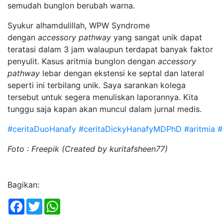
semudah bunglon berubah warna.
Syukur alhamdulillah, WPW Syndrome
dengan
accessory pathway
yang sangat unik dapat
teratasi dalam 3 jam walaupun terdapat banyak faktor
penyulit. Kasus aritmia bunglon dengan
accessory
pathway
lebar dengan ekstensi ke septal dan lateral
seperti ini terbilang unik. Saya sarankan kolega
tersebut untuk segera menuliskan laporannya. Kita
tunggu saja kapan akan muncul dalam jurnal medis.
#ceritaDuoHanafy
#ceritaDickyHanafyMDPhD
#aritmia
#
Foto : Freepik (Created by kuritafsheen77)
Bagikan:
Facebook
Twitter
WhatsApp