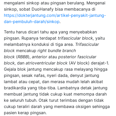
mengalami sinkop atau pingsan berulang. Mengenai
sinkop, sobat DuoHanafy bisa membacanya di
https://dokterjantung.com/artikel-penyakit-jantung-
dan-pembuluh-darah/sinkop
.
Tentu harus dicari tahu apa yang menyebabkan
pingsan. Rupanya terdapat
trifascicular block,
yaitu
melambatnya konduksi di tiga area.
Trifascicular
block
mencakup
right bundle branch
block
(
RBBB
),
anterior
atau
posterior fascicular
block,
dan
atrioventricular block
(AV block) derajat-1.
Gejala blok jantung mencakup rasa melayang hingga
pingsan, sesak nafas, nyeri dada, denyut jantung
lambat atau cepat, dan merasa mudah lelah akibat
bradikardia yang tiba-tiba. Lambatnya detak jantung
membuat jantung tidak cukup kuat memompa darah
ke seluruh tubuh. Otak turut terimbas dengan tidak
cukup teraliri darah yang membawa oksigen sehingga
pasien kerap pingsan.