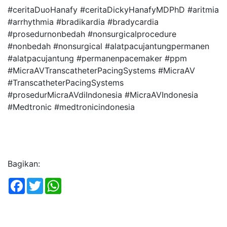
#ceritaDuoHanafy #ceritaDickyHanafyMDPhD #aritmia
#arrhythmia #bradikardia #bradycardia
#prosedurnonbedah #nonsurgicalprocedure
#nonbedah #nonsurgical #alatpacujantungpermanen
#alatpacujantung #permanenpacemaker #ppm
#MicraAVTranscatheterPacingSystems #MicraAV
#TranscatheterPacingSystems
#prosedurMicraAVdiIndonesia #MicraAVIndonesia
#Medtronic #medtronicindonesia
Bagikan:
Facebook
Twitter
WhatsApp